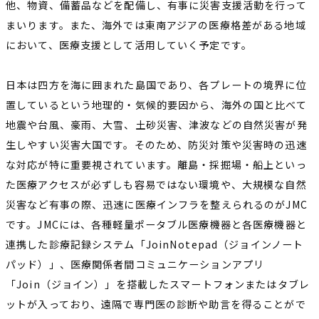
他、物資、備蓄品などを配備し、有事に災害支援活動を行って
まいります。また、海外では東南アジアの医療格差がある地域
において、医療支援として活用していく予定です。
日本は四方を海に囲まれた島国であり、各プレートの境界に位
置しているという地理的・気候的要因から、海外の国と比べて
地震や台風、豪雨、大雪、土砂災害、津波などの自然災害が発
生しやすい災害大国です。そのため、防災対策や災害時の迅速
な対応が特に重要視されています。離島・採掘場・船上といっ
た医療アクセスが必ずしも容易ではない環境や、大規模な自然
災害など有事の際、迅速に医療インフラを整えられるのがJMC
です。JMCには、各種軽量ポータブル医療機器と各医療機器と
連携した診療記録システム「JoinNotepad（ジョインノート
パッド）」、医療関係者間コミュニケーションアプリ
「Join（ジョイン）」を搭載したスマートフォンまたはタブレ
ットが入っており、遠隔で専門医の診断や助言を得ることがで