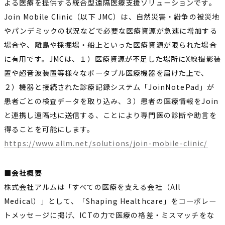
よる医療を提供する統合型遠隔医療支援ソリューションです。
Join Mobile Clinic（以下 JMC）は、自然災害・紛争の被災地
やパンデミックの状況などで必要な医療資源が急速に増加する
場合や、離島や採掘場・船上といった医療資源が限られた場合
に有用です。JMCは、１）医療資源が不足した場所にX線撮影装
置や超音波装置等様々なポータブル医療機器を届けた上で、
２）機器と接続された診療記録システム「JoinNotePad」が
患者ごとの検査データを取り込み、３）患者の医療情報をJoin
と連携し遠隔地に送信する、ことにより専門医の診断や助言を
得ることを可能にします。
https://www.allm.net/solutions/join-mobile-clinic/
■会社概要
株式会社アルムは「すべての医療を支える会社（All
Medical）」として、「Shaping Healthcare」をコーポレー
トメッセージに掲げ、ICTの力で医療の格差・ミスマッチをな