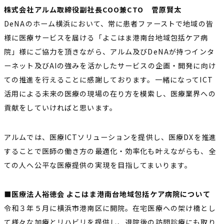
株式会社アルム取締役副社長COO兼CTO 菅原賢太
DeNAのホーム横浜において、常に患者ファーストで地域の皆
様に医療サービスを届ける「よこはま港南台地域包括ケア病
院」様にご協力を頂きながら、アルム及びDeNAが持つインタ
ーネット及びAIの強みを活かしたサービスの企画・開発に向け
ての推進を行えることに感謝しております。一緒になってICT
活用による未来の医療の現場の在り方を模索し、医療業界への
貢献をしていければと思います。
アルムでは、医療ICTソリューションを提供し、医療DXを推進
することで医師の働き方の最適化・効率化も叶えながらも、全
ての人へ公平な医療提供の実現を目指してまいります。
■医療法人裕徳会 よこはま港南台地域包括ケア病院について
令和３年５月に横浜市港南区に開院。在宅医療への架け橋とし
て様々な加療とリハビリを提供し、退院後の訪問診療にも取り