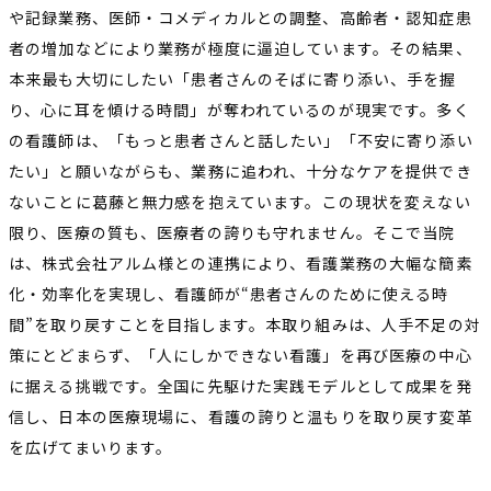
や記録業務、医師・コメディカルとの調整、高齢者・認知症患
者の増加などにより業務が極度に逼迫しています。その結果、
本来最も大切にしたい「患者さんのそばに寄り添い、手を握
り、心に耳を傾ける時間」が奪われているのが現実です。多く
の看護師は、「もっと患者さんと話したい」「不安に寄り添い
たい」と願いながらも、業務に追われ、十分なケアを提供でき
ないことに葛藤と無力感を抱えています。この現状を変えない
限り、医療の質も、医療者の誇りも守れません。そこで当院
は、株式会社アルム様との連携により、看護業務の大幅な簡素
化・効率化を実現し、看護師が“患者さんのために使える時
間”を取り戻すことを目指します。本取り組みは、人手不足の対
策にとどまらず、「人にしかできない看護」を再び医療の中心
に据える挑戦です。全国に先駆けた実践モデルとして成果を発
信し、日本の医療現場に、看護の誇りと温もりを取り戻す変革
を広げてまいります。