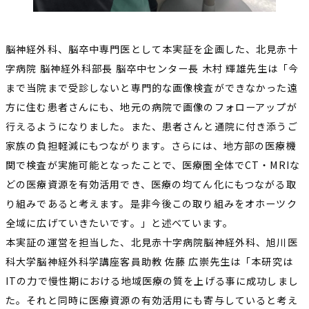
脳神経外科、脳卒中専門医として本実証を企画した、北見赤十
字病院 脳神経外科部長 脳卒中センター長 木村 輝雄先生は「今
まで当院まで受診しないと専門的な画像検査ができなかった遠
方に住む患者さんにも、地元の病院で画像のフォローアップが
行えるようになりました。また、患者さんと通院に付き添うご
家族の負担軽減にもつながります。さらには、地方部の医療機
関で検査が実施可能となったことで、医療圏全体でCT・MRIな
どの医療資源を有効活用でき、医療の均てん化にもつながる取
り組みであると考えます。是非今後この取り組みをオホーツク
全域に広げていきたいです。」と述べています。
本実証の運営を担当した、北見赤十字病院脳神経外科、旭川医
科大学脳神経外科学講座客員助教 佐藤 広崇先生は「本研究は
ITの力で慢性期における地域医療の質を上げる事に成功しまし
た。それと同時に医療資源の有効活用にも寄与していると考え