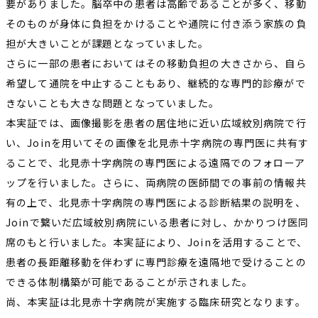
要がありました。脳卒中の患者は高齢であることが多く、移動
そのものが身体に負担をかけることや通院に付き添う家族の負
担が大きいことが課題となっていました。
さらに一部の患者においてはその移動負担の大きさから、自ら
希望して通院を中止することもあり、継続的な専門的診療がで
きないことも大きな問題となっていました。
本実証では、画像撮影を患者の居住地に近い広域紋別病院で行
い、Joinを用いてその画像を北見赤十字病院の専門医に共有す
ることで、北見赤十字病院の専門医による遠隔でのフォローア
ップを行いました。さらに、両病院の医師間での事前の情報共
有の上で、北見赤十字病院の専門医による診断結果の説明を、
Joinで繋いだ広域紋別病院にいる患者に対し、かかりつけ医同
席のもと行いました。本実証により、Joinを活用することで、
患者の長距離移動を伴わずに専門診療を遠隔地で受けることの
できる体制構築が可能であることが示されました。
尚、本実証は北見赤十字病院が実施する臨床研究となります。