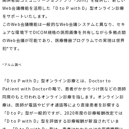
関係者間コミュニケーションアプリ「Join」を提供し、新しい
Web会議機能を活用した「D to P with D」型オンライン診療
をサポートいたします。
このWeb会議機能は一般的なWeb会議システムと異なり、セキ
ュアな環境下でDICOM規格の医用画像を共有しながら多拠点間
のWeb会議が可能であり、医療機器プログラムでの実現は世界
初*です。
*アルム調べ
「D to P with D」型オンライン診療とは、Doctor to
Patient with Doctorの略で、患者がかかりつけ医などの医師
同席のもと行われるオンライン診療を指します。オンライン診
療は、医師が電話やビデオ通話等により直接患者を診察する
「D to P」型が一般的ですが、2020年度の診療報酬改定では
「D to P with D」型を評価する診療報酬が新設されていま
す。「D to P with D」型は、患者はかかりつけの医療機関に