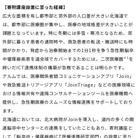
【寄附講座設置に至った経緯】
広大な面積を有し都市部と郊外部の人口差が大きい北海道で
は、都市部に医療圏が集中し、医療の地域格差が大きいことが
課題となっています。特に冬期には多雪・寒冷となるため、郊
外部に暮らす患者の通院時や、救急患者の転送・搬送時にも時
間がかかり、発症から治療開始までの1分1秒を争う急性期脳卒
中循環器疾患を道全域でカバーするためには、二次医療圏
を
※1
跨いだICT連携体制の構築が急務であることは明らかです。
アルムでは、医療関係者間コミュニケーションアプリ「Join」
や救急搬送トリアージアプリ「JoinTriage」などの医療現場に
おける情報共有や遠隔コンサルテーションツールを医療機関へ
提供し、急性期医療のスムーズな情報連携をサポートしており
ます。
北海道においては、北大病院がJoinを導入し、道内の多くの関
連脳卒中センターとの連携をしていたこともあり、寄附講座と
して「脳卒中・循環器病ICT医療連携研究部門」の設置に至り